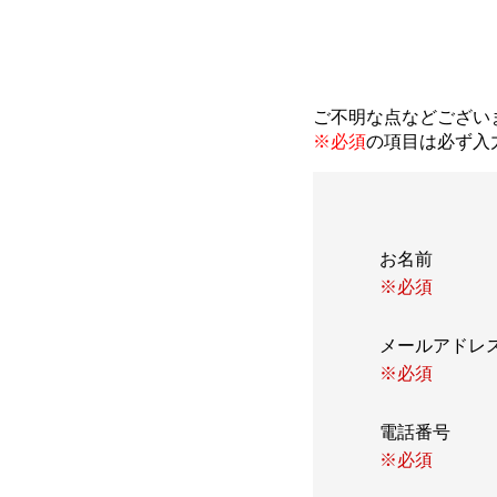
ご不明な点などござい
※必須
の項目は必ず入
お名前
※必須
メールアド
※必須
電話番号
※必須